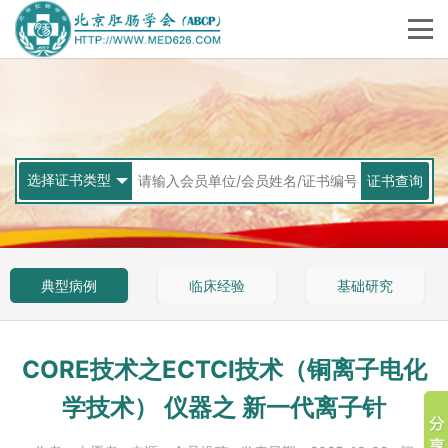
选择证书类型
委员
会员单位
典型病例
临床经验
基础研究
技术支持单位
大肠癌早期防治筛查中心
CORE技术之ECTCI技术（铜离子电化
肛肠外科无痛病房建设单位
学技术） 仪器之 新一代离子针
技能证书/评价证书/其他证书