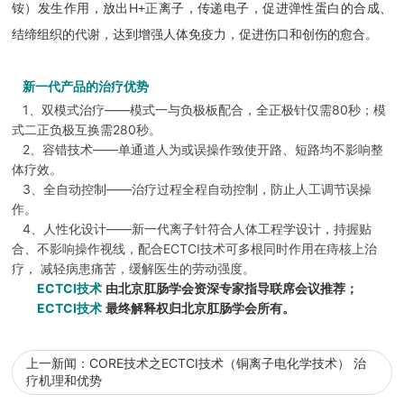
H
+
铵）发生作用，放出
正
离子，传递电子，促进弹性蛋白的合成、
结缔组织的代谢，达到增强人体免疫力，促进伤口和创伤的愈合。
新一代产品的治疗优势
1
——
80
、双模式治疗
模式一与负极板配合，全正极针仅需
秒；模
280
式二正负极互换需
秒。
2
——
、容错技术
单通道人为或误操作致使开路、短路均不影响整
体疗效。
3
——
、全自动控制
治疗过程全程自动控制，防止人工调节误操
作。
4
——
、人性化设计
新一代离子针符合人体工程学设计，持握贴
ECTCI
合、不影响操作视线，配合
技术可多根同时作用在痔核上治
疗，
减轻病患痛苦，缓解医生的劳动强度。
ECTCI
技术
由
北京肛肠学会资深专家指导联席会议推荐；
ECTCI
技术
最终解释权归北京肛肠学会所有。
上一新闻：
CORE技术之ECTCI技术（铜离子电化学技术） 治
疗机理和优势